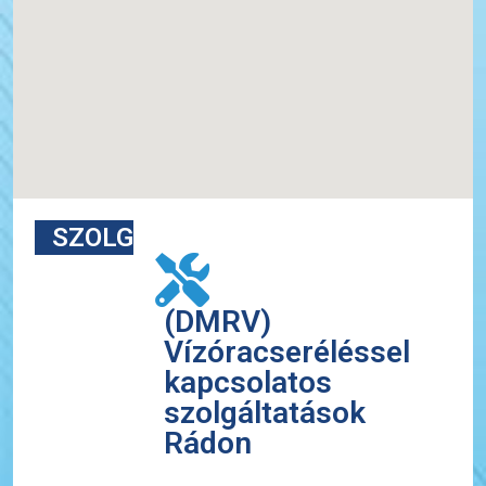
SZOLGÁLTATÁSOK
(DMRV)
Vízóracseréléssel
kapcsolatos
szolgáltatások
Rádon