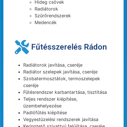
Hideg csövek
Radiátorok
Szűrőrendszerek
Medencék
Fűtésszerelés Rádon
Radiátorok javítása, cseréje
Radiátor szelepek javítása, cseréje
Szobatermosztátok, termoszelepek
cseréje
Fűtésrendszer karbantartása, tisztítása
Teljes rendszer kiépítése,
üzembehelyezése
Padlófűtés kiépítése
Vegyestüzelési rendszerek javítása
Keringtető szivattyú felújítása, cseréje