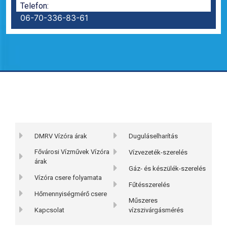
Telefon:
06-70-336-83-61
DMRV Vízóra árak
Duguláselharítás
Fővárosi Vízművek Vízóra
Vízvezeték-szerelés
árak
Gáz- és készülék-szerelés
Vízóra csere folyamata
Fűtésszerelés
Hőmennyiségmérő csere
Műszeres
Kapcsolat
vízszivárgásmérés