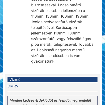
biztosításával. Locsolómérő
vízórák esetében jellemzően a
110mm, 130mm, 160mm, 190mm,
1colos nedvesenfutó vízórák
telepítésével. Kerticsapon
jellemezően 110mm, 130mm
szárazonfutó, vagy felszálló ágas
pipa mérők, telepítésével. Továbbá,
az 1 colosnál nagyobb méretű
vízórák cserélésében is van
gyakorlatunk.
Vízmű:
DMRV
Minden kedves érdeklődőt és leendő megrendelőt