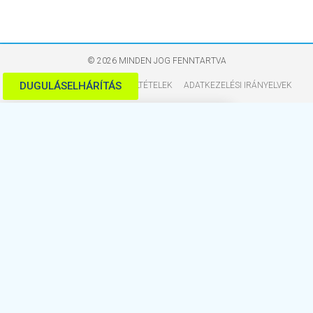
© 2026 MINDEN JOG FENNTARTVA
DUGULÁSELHÁRÍTÁS
ÁLTALÁNOS SZERZŐDÉSI FELTÉTELEK
ADATKEZELÉSI IRÁNYELVEK
DUGULÁSELHÁRÍTÁS
0-24 ÓRÁS HIBABEJELENTÉS
06 70 336 83 61