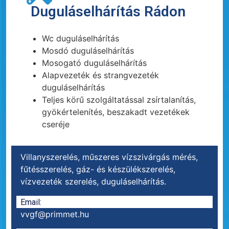
Duguláselhárítás Rádon
Wc duguláselhárítás
Mosdó duguláselhárítás
Mosogató duguláselhárítás
Alapvezeték és strangvezeték
duguláselhárítás
Teljes körű szolgáltatással zsírtalanítás,
gyökértelenítés, beszakadt vezetékek
cseréje
Villanyszerelés, műszeres vízszivárgás mérés,
fűtésszerelés, gáz- és készülékszerelés,
vízvezeték szerelés, duguláselhárítás.
Email:
vvgf@primmet.hu