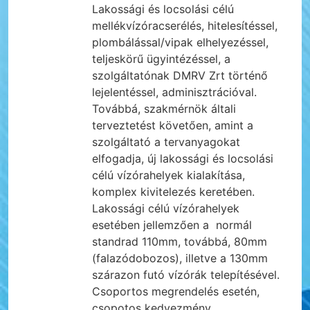
Lakossági és locsolási célú
mellékvízóracserélés, hitelesítéssel,
plombálással/vipak elhelyezéssel,
teljeskörű ügyintézéssel, a
szolgáltatónak DMRV Zrt történő
lejelentéssel, adminisztrációval.
Továbbá, szakmérnök általi
terveztetést követően, amint a
szolgáltató a tervanyagokat
elfogadja, új lakossági és locsolási
célú vízórahelyek kialakítása,
komplex kivitelezés keretében.
Lakossági célú vízórahelyek
esetében jellemzően a normál
standrad 110mm, továbbá, 80mm
(falazódobozos), illetve a 130mm
szárazon futó vízórák telepítésével.
Csoportos megrendelés esetén,
csopotos kedvezmény